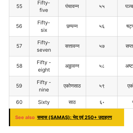
Fifty-
55
पंचावन्न
५५
पञ्च
five
Fifty-
56
छप्पन्न
५६
षट्
six
Fifty-
57
सत्तावन्न
५७
सप्
seven
Fifty -
58
अठ्ठावन्न
५८
अष्ट
eight
Fifty -
59
एकोणसाठ
५९
एक
nine
60
Sixty
साठ
६॰
See also
समास (SAMAS): भेद एवं 250+ उदाहरण