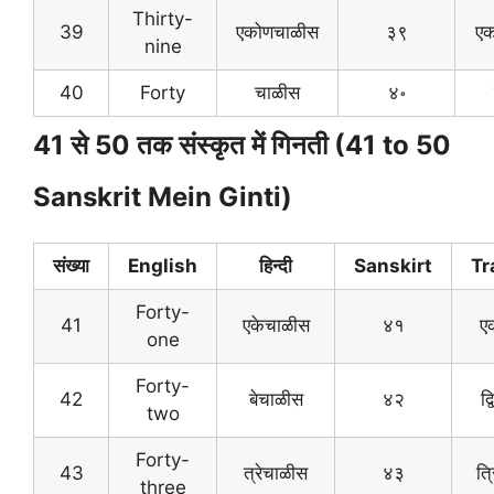
Thirty-
39
एकोणचाळीस
३९
एक
nine
40
Forty
चाळीस
४॰
41 से 50 तक संस्कृत में गिनती (41 to 50
Sanskrit Mein Ginti)
संख्या
English
हिन्दी
Sanskirt
Tr
Forty-
41
एकेचाळीस
४१
एक
one
Forty-
42
बेचाळीस
४२
द्
two
Forty-
43
त्रेचाळीस
४३
त्र
three