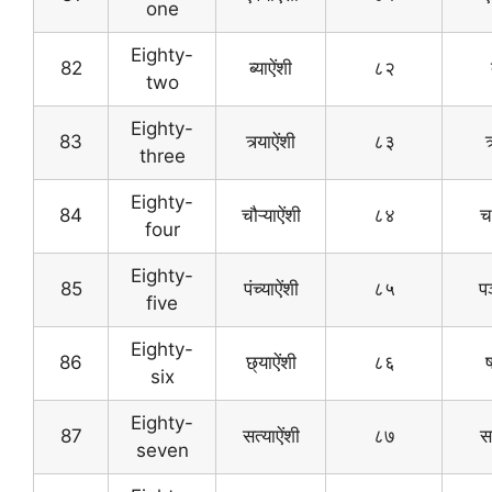
one
Eighty-
82
ब्याऐंशी
८२
two
Eighty-
83
त्र्याऐंशी
८३
त
three
Eighty-
84
चौऱ्याऐंशी
८४
च
four
Eighty-
85
पंच्याऐंशी
८५
प
five
Eighty-
86
छ्याऐंशी
८६
six
Eighty-
87
सत्याऐंशी
८७
स
seven