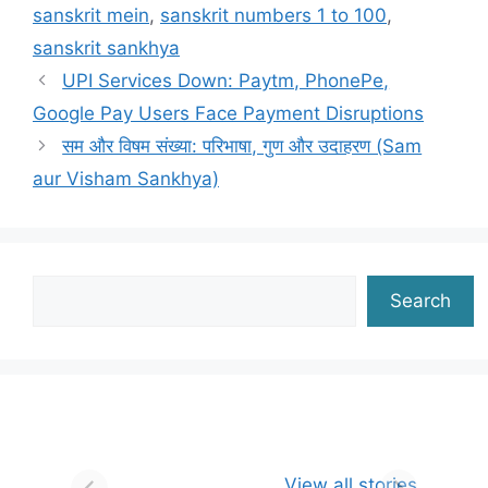
sanskrit mein
,
sanskrit numbers 1 to 100
,
sanskrit sankhya
UPI Services Down: Paytm, PhonePe,
Google Pay Users Face Payment Disruptions
सम और विषम संख्या: परिभाषा, गुण और उदाहरण (Sam
aur Visham Sankhya)
Search
Search
View all stories