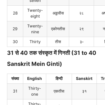
seven
Twenty-
28
अठ्ठावीस
२८
अष
eight
Twenty-
29
एकोणतीस
२९
न
nine
30
Thirty
तीस
३॰
31 से 40 तक संस्कृत में गिनती (31 to 40
Sanskrit Mein Ginti)
संख्या
English
हिन्दी
Sanskirt
Tr
Thirty-
31
एकतीस
३१
one
Thirty-