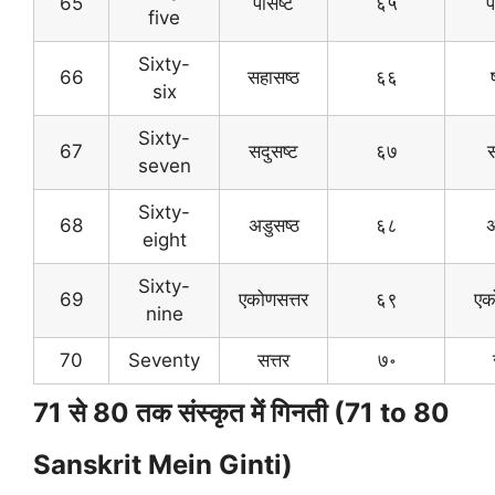
65
पासष्ट
६५
प
five
Sixty-
66
सहासष्ठ
६६
six
Sixty-
67
सदुसष्ट
६७
स
seven
Sixty-
68
अडुसष्ठ
६८
अ
eight
Sixty-
69
एकोणसत्तर
६९
एक
nine
70
Seventy
सत्तर
७॰
71 से 80 तक संस्कृत में गिनती (71 to 80
Sanskrit Mein Ginti)