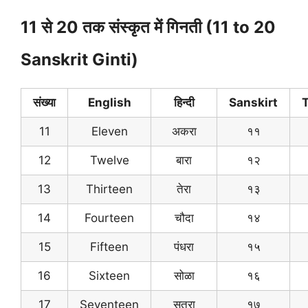
11 से 20 तक संस्कृत में गिनती (11 to 20
Sanskrit Ginti)
संख्या
English
हिन्दी
Sanskirt
T
11
Eleven
अकरा
११
12
Twelve
बारा
१२
13
Thirteen
तेरा
१३
14
Fourteen
चौदा
१४
15
Fifteen
पंधरा
१५
16
Sixteen
सोळा
१६
17
Seventeen
सतरा
१७