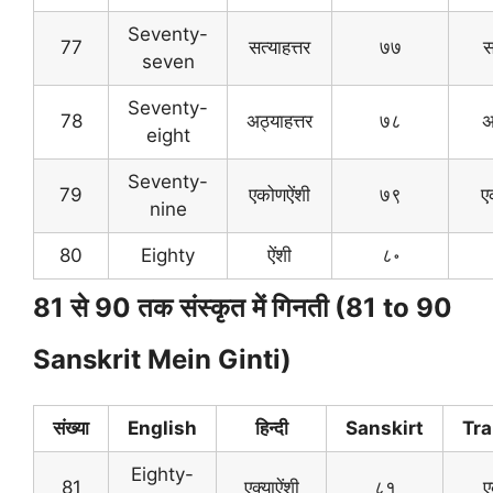
Seventy-
77
सत्याहत्तर
७७
स
seven
Seventy-
78
अठ्याहत्तर
७८
अ
eight
Seventy-
79
एकोणऐंशी
७९
ए
nine
80
Eighty
ऐंशी
८॰
81 से 90 तक संस्कृत में गिनती (81 to 90
Sanskrit Mein Ginti)
संख्या
English
हिन्दी
Sanskirt
Tra
Eighty-
81
एक्याऐंशी
८१
ए