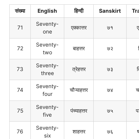
संख्या
English
हिन्दी
Sanskirt
Tr
Seventy-
71
एक्कात्तर
७१
one
Seventy-
72
बाहत्तर
७२
two
Seventy-
73
त्रेहत्तर
७३
त
three
Seventy-
74
चौऱ्याहत्तर
७४
च
four
Seventy-
75
पंच्याहत्तर
७५
प
five
Seventy-
76
शाहत्तर
७६
six