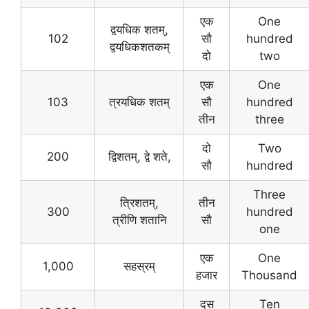
एक
One
द्वयधिक शतम्,
102
सौ
hundred
द्वयधिकशतकम्
दो
two
एक
One
103
त्रयधिक शतम्
सौ
hundred
तीन
three
दो
Two
200
द्विशतम्, द्वे शते,
सौ
hundred
Three
त्रिशतम्,
तीन
300
hundred
त्रीणि शतानि
सौ
one
एक
One
1,000
सहस्रम्
हजार
Thousand
दस
Ten