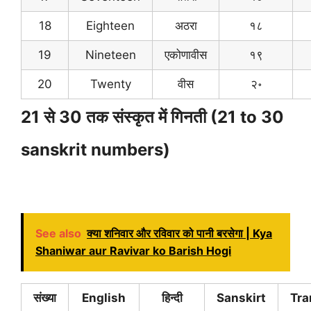
18
Eighteen
अठरा
१८
19
Nineteen
एकोणावीस
१९
20
Twenty
वीस
२॰
21 से 30 तक संस्कृत में गिनती (21 to 30
sanskrit numbers)
See also
क्या शनिवार और रविवार को पानी बरसेगा | Kya
Shaniwar aur Ravivar ko Barish Hogi
संख्या
English
हिन्दी
Sanskirt
Tra