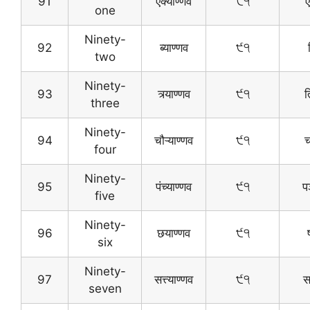
91
एक्याण्णव
੯੧
one
Ninety-
92
ब्याण्णव
੯੧
two
Ninety-
93
त्र्याण्णव
੯੧
त
three
Ninety-
94
चौऱ्याण्णव
੯੧
च
four
Ninety-
95
पंच्याण्णव
੯੧
प
five
Ninety-
96
छयाण्णव
੯੧
six
Ninety-
97
सत्त्याण्णव
੯੧
स
seven