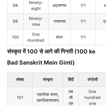
Ninety-
98
अठ्याण्णव
੯੧
अ
eight
Ninety-
99
नव्याण्णव
੯੧
ए
nine
One
100
शंभर
੯੧
Hundred
संस्कृत में 100 से आगे की गिनती (100 ke
Bad Sanskrit Mein Ginti)
संख्या
संस्कृत
हिंदी
अंग्रेजी
एक
One
एकाधिक शतम्,
101
सौ
hundred
एकाधिकशतकम्
एक
one