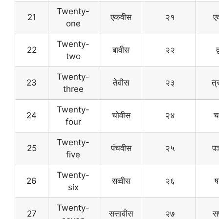
Twenty-
21
एकवीस
२१
ए
one
Twenty-
22
बावीस
२२
द
two
Twenty-
23
तेवीस
२३
त्
three
Twenty-
24
चोवीस
२४
चत
four
Twenty-
25
पंचवीस
२५
पञ
five
Twenty-
26
सव्वीस
२६
ष
six
Twenty-
27
सत्तावीस
२७
सप