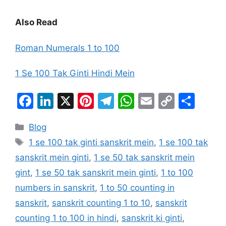
Also Read
Roman Numerals 1 to 100
1 Se 100 Tak Ginti Hindi Mein
F
Li
X
Pi
T
W
E
C
S
a
n
nt
el
h
m
o
h
Categories
Blog
c
k
er
e
at
ai
p
ar
Tags
1 se 100 tak ginti sanskrit mein
,
1 se 100 tak
e
e
e
gr
s
l
y
e
sanskrit mein ginti
,
1 se 50 tak sanskrit mein
b
dI
st
a
A
Li
gint
,
1 se 50 tak sanskrit mein ginti
,
1 to 100
o
n
m
p
n
numbers in sanskrit
,
1 to 50 counting in
o
p
k
sanskrit
,
sanskrit counting 1 to 10
,
sanskrit
k
counting 1 to 100 in hindi
,
sanskrit ki ginti
,