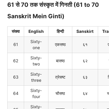
61 से 70 तक संस्कृत में गिनती (61 to 70
Sanskrit Mein Ginti)
संख्या
English
हिन्दी
Sanskirt
Tra
Sixty-
61
एकसष्ठ
६१
one
Sixty-
62
बासष्ठ
६२
two
Sixty-
63
त्रेसष्ट
६३
त
three
Sixty-
64
चौसष्ठ
६४
च
four
Sixty-