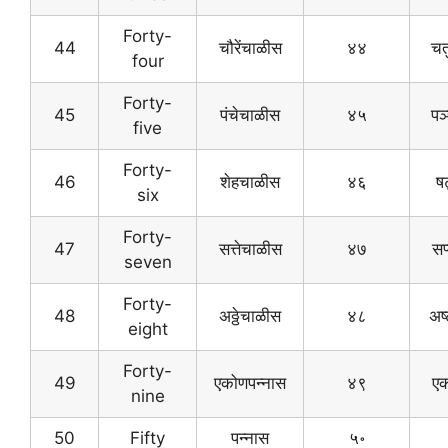
Forty-
44
चौरेंचाळीस
४४
चतु
four
Forty-
45
पंचेचाळीस
४५
पञ
five
Forty-
46
शेहचाळीस
४६
षट
six
Forty-
47
सत्तेचाळीस
४७
सप
seven
Forty-
48
अठ्ठेचाळीस
४८
अष्
eight
Forty-
49
एकोणपन्नास
४९
एक
nine
50
Fifty
पन्नास
५॰