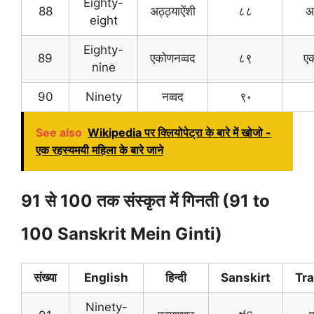
Eighty-
88
अठ्ठ्याऐंशी
८८
अ
eight
Eighty-
89
एकोणनव्वद
८९
ए
nine
90
Ninety
नव्वद
९॰
See also
Wikipedia पर क्लियोपेट्रा के बारे में खोजो -
एक रहस्यमयी महिला के बारे जाने
91 से 100 तक संस्कृत में गिनती (91 to
100 Sanskrit Mein Ginti)
संख्या
English
हिन्दी
Sanskirt
Tra
Ninety-