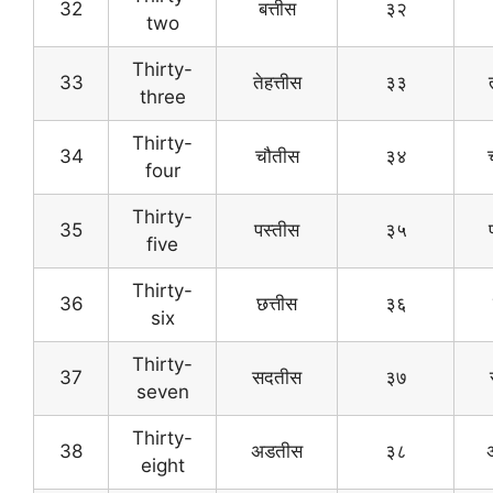
32
बत्तीस
३२
two
Thirty-
33
तेहत्तीस
३३
three
Thirty-
34
चौतीस
३४
च
four
Thirty-
35
पस्तीस
३५
five
Thirty-
36
छत्तीस
३६
six
Thirty-
37
सदतीस
३७
seven
Thirty-
38
अडतीस
३८
अ
eight