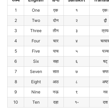
1
One
एक
१
एकः
2
Two
दोन
२
द्वौ
3
Three
तीन
३
त्रय
4
Four
चार
४
चत्वार
5
Five
पाच
५
पञ्च
6
Six
सहा
६
षट्
7
Seven
सात
७
सप्त
8
Eight
आठ
८
अष्ट
9
Nine
नऊ
९
नव
10
Ten
दहा
१॰
दश