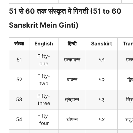
51 से 60 तक संस्कृत में गिनती (51 to 60
Sanskrit Mein Ginti)
संख्या
English
हिन्दी
Sanskirt
Tran
Fifty-
51
एक्कावन्न
५१
एकप
one
Fifty-
52
बावन्न
५२
द्व
two
Fifty-
53
त्रेहपन्न
५३
त्र
three
Fifty-
54
चोपन्न
५४
चतुः
four