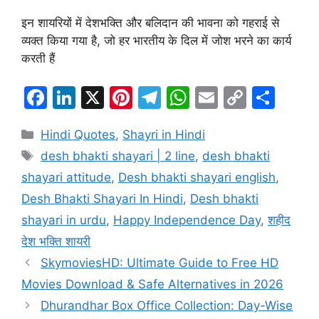
इन शायरियों में देशभक्ति और बलिदान की भावना को गहराई से
व्यक्त किया गया है, जो हर भारतीय के दिल में जोश भरने का कार्य
करती हैं
F
Li
X
Pi
T
W
E
C
S
a
n
nt
el
h
m
o
h
Categories
Hindi Quotes
,
Shayri in Hindi
c
k
er
e
at
ai
p
ar
Tags
desh bhakti shayari | 2 line
,
desh bhakti
e
e
e
gr
s
l
y
e
shayari attitude
,
Desh bhakti shayari english
,
b
dI
st
a
A
Li
Desh Bhakti Shayari In Hindi
,
Desh bhakti
o
n
m
p
n
shayari in urdu
,
Happy Independence Day
,
शहीद
o
p
k
देश भक्ति शायरी
k
SkymoviesHD: Ultimate Guide to Free HD
Movies Download & Safe Alternatives in 2026
Dhurandhar Box Office Collection: Day-Wise