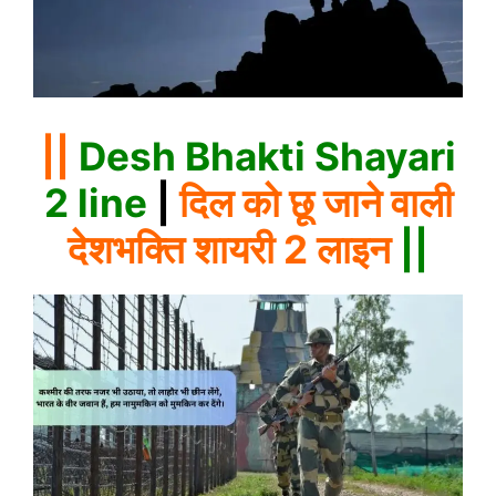
||
Desh Bhakti Shayari
2 line
|
दिल को छू जाने वाली
देशभक्ति शायरी 2 लाइन
||