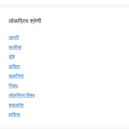
लोकप्रिय श्रेणी
आरती
चालीसा
दोहे
कविता
कहानियां
निबंध
लोकप्रिय विषय
शब्दकोश
हाशिया