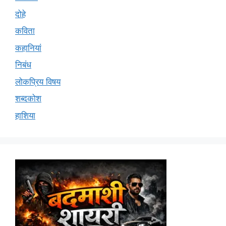
दोहे
कविता
कहानियां
निबंध
लोकप्रिय विषय
शब्दकोश
हाशिया