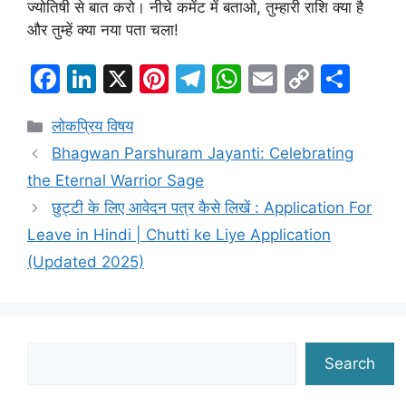
ज्योतिषी से बात करो। नीचे कमेंट में बताओ, तुम्हारी राशि क्या है
और तुम्हें क्या नया पता चला!
F
Li
X
Pi
T
W
E
C
S
a
n
nt
el
h
m
o
h
Categories
लोकप्रिय विषय
c
k
er
e
at
ai
p
ar
Bhagwan Parshuram Jayanti: Celebrating
e
e
e
gr
s
l
y
e
the Eternal Warrior Sage
b
dI
st
a
A
Li
छुट्टी के लिए आवेदन पत्र कैसे लिखें : Application For
o
n
m
p
n
Leave in Hindi | Chutti ke Liye Application
o
p
k
(Updated 2025)
k
Search
Search