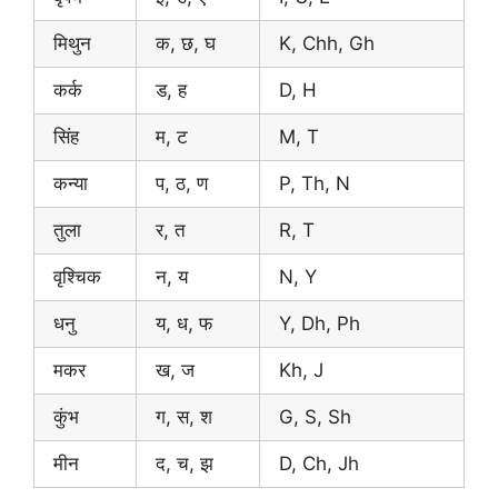
मिथुन
क, छ, घ
K, Chh, Gh
कर्क
ड, ह
D, H
सिंह
म, ट
M, T
कन्या
प, ठ, ण
P, Th, N
तुला
र, त
R, T
वृश्चिक
न, य
N, Y
धनु
य, ध, फ
Y, Dh, Ph
मकर
ख, ज
Kh, J
कुंभ
ग, स, श
G, S, Sh
मीन
द, च, झ
D, Ch, Jh