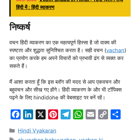
हिंदी में : हिंदी व्याकरण
निष्कर्ष
वचन हिंदी व्याकरण का एक महत्वपूर्ण हिस्सा है जो वाक्य की
स्पष्टता और शुद्धता सुनिश्चित करता है। सही वचन (
vachan
)
का प्रयोग करके हम अपने विचारों को प्रभावी ढंग से व्यक्त कर
सकते हैं।
मैं आशा करता हूँ कि इस ब्लॉग की मदद से आप एकवचन और
बहुवचन और सीख गए होंगे। हिंदी व्याकरण के और भी टॉपिक्स
पढ़ने के लिए hindidohe की वेबसाइट पर बनें रहें।
F
Li
X
Pi
T
W
E
C
S
a
n
nt
el
h
m
o
h
Categories
Hindi Vyakaran
c
k
er
e
at
ai
p
ar
Tags