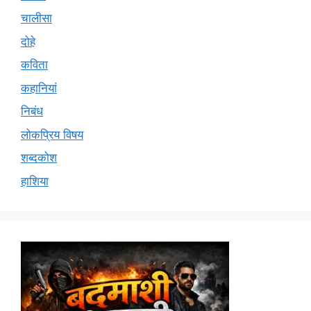
चालीसा
दोहे
कविता
कहानियां
निबंध
लोकप्रिय विषय
शब्दकोश
हाशिया