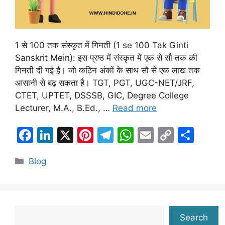
1 से 100 तक संस्कृत में गिनती (1 se 100 Tak Ginti
Sanskrit Mein): इस प्रष्ठ में संस्कृत में एक से सौ तक की
गिनती दी गई है। जो कठिन अंकों के साथ सौ से एक लाख तक
आसानी से बढ़ सकता है। TGT, PGT, UGC-NET/JRF,
CTET, UPTET, DSSSB, GIC, Degree College
Lecturer, M.A., B.Ed., …
Read more
F
Li
X
Pi
T
W
E
C
S
a
n
nt
el
h
m
o
h
Categories
Blog
c
k
er
e
at
ai
p
ar
e
e
e
gr
s
l
y
e
b
dI
st
a
A
Li
o
n
m
p
n
Search
Search