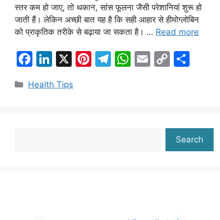
स्तर कम हो जाए, तो थकान, सांस फूलना जैसी परेशानियां शुरू हो
जाती हैं। लेकिन अच्छी बात यह है कि सही आहार से हीमोग्लोबिन
को प्राकृतिक तरीके से बढ़ाया जा सकता है। …
Read more
F
Li
X
Pi
T
W
E
C
S
a
n
nt
el
h
m
o
h
Categories
Health Tips
c
k
er
e
at
ai
p
ar
e
e
e
gr
s
l
y
e
b
dI
st
a
A
Li
o
n
m
p
n
Search
Search
o
p
k
k