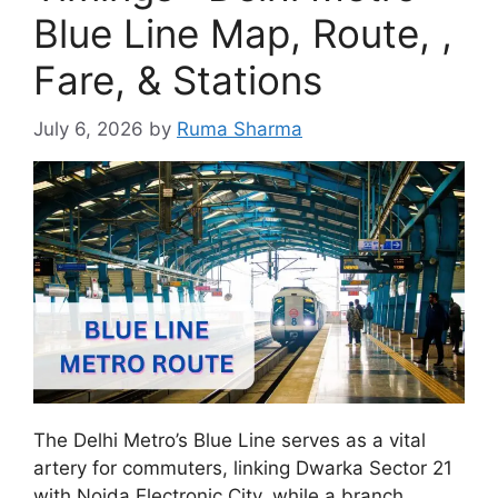
k
Blue Line Map, Route, ,
Fare, & Stations
July 6, 2026
by
Ruma Sharma
The Delhi Metro’s Blue Line serves as a vital
artery for commuters, linking Dwarka Sector 21
with Noida Electronic City, while a branch