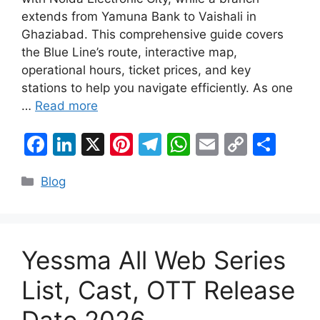
extends from Yamuna Bank to Vaishali in
Ghaziabad. This comprehensive guide covers
the Blue Line’s route, interactive map,
operational hours, ticket prices, and key
stations to help you navigate efficiently. As one
…
Read more
F
Li
X
Pi
T
W
E
C
S
a
n
nt
el
h
m
o
h
Categories
Blog
c
k
er
e
at
ai
p
ar
e
e
e
gr
s
l
y
e
b
dI
st
a
A
Li
o
n
m
p
n
Yessma All Web Series
o
p
k
List, Cast, OTT Release
k