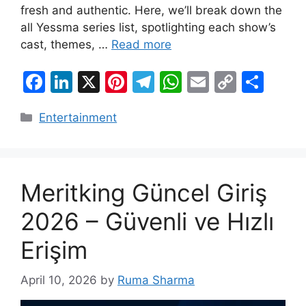
fresh and authentic. Here, we’ll break down the
all Yessma series list, spotlighting each show’s
cast, themes, …
Read more
F
Li
X
Pi
T
W
E
C
S
a
n
nt
el
h
m
o
h
Categories
Entertainment
c
k
er
e
at
ai
p
ar
e
e
e
gr
s
l
y
e
b
dI
st
a
A
Li
o
n
m
p
n
Meritking Güncel Giriş
o
p
k
2026 – Güvenli ve Hızlı
k
Erişim
April 10, 2026
by
Ruma Sharma