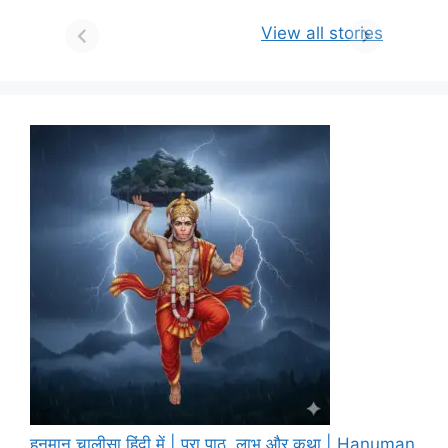
View all stories
हनुमान चालीसा हिंदी में | पूरा पाठ, लाभ और कथा | Hanuman