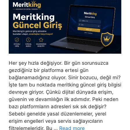
Her şey hızla değişiyor. Bir gün sorunsuzca
gezdiğiniz bir platforma ertesi gün
bağlanamadığınız oluyor. Sinir bozucu, değil mi?
İşte tam bu noktada meritking güncel giriş bilgisi
devreye giriyor. Çünkü dijital dünyada erişim,
güvenin ve devamlılığın ilk adımıdır. Peki neden
bazı platformların adresleri sık sık değişir?
Sebebi genelde yasal düzenlemeler, yerel
erişim engelleri veya servis sağlayıcıların
filtrelemeleridir. Bu …
Read more