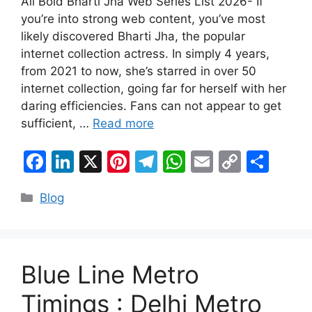
All Bold Bharti Jha Web Series List 2026- If
you’re into strong web content, you’ve most
likely discovered Bharti Jha, the popular
internet collection actress. In simply 4 years,
from 2021 to now, she’s starred in over 50
internet collection, going far for herself with her
daring efficiencies. Fans can not appear to get
sufficient, …
Read more
F
Li
X
Pi
T
W
E
C
S
a
n
nt
el
h
m
o
h
Categories
Blog
c
k
er
e
at
ai
p
ar
e
e
e
gr
s
l
y
e
b
dI
st
a
A
Li
o
n
m
p
n
Blue Line Metro
o
p
k
Timings : Delhi Metro