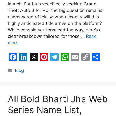
launch. For fans specifically seeking Grand
Theft Auto 6 for PC, the big question remains
unanswered officially: when exactly will this
highly anticipated title arrive on the platform?
While console versions lead the way, here’s a
clear breakdown tailored for those …
Read
more
F
Li
X
Pi
T
W
E
C
S
a
n
nt
el
h
m
o
h
Categories
Blog
c
k
er
e
at
ai
p
ar
e
e
e
gr
s
l
y
e
b
dI
st
a
A
Li
o
n
m
p
n
All Bold Bharti Jha Web
o
p
k
Series Name List,
k