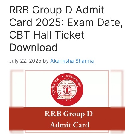
o
n
m
p
n
RRB Group D Admit
o
p
k
Card 2025: Exam Date,
k
CBT Hall Ticket
Download
July 22, 2025
by
Akanksha Sharma