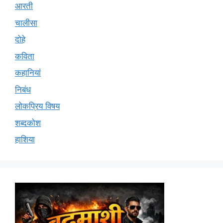
आरती
चालीसा
दोहे
कविता
कहानियां
निबंध
लोकप्रिय विषय
शब्दकोश
हाशिया