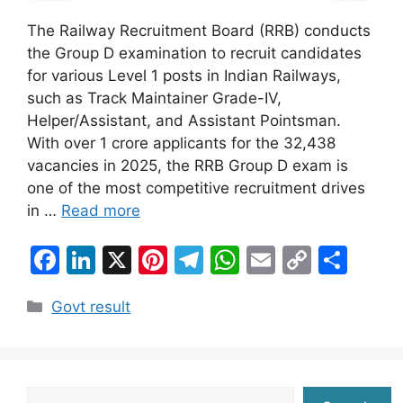
The Railway Recruitment Board (RRB) conducts
the Group D examination to recruit candidates
for various Level 1 posts in Indian Railways,
such as Track Maintainer Grade-IV,
Helper/Assistant, and Assistant Pointsman.
With over 1 crore applicants for the 32,438
vacancies in 2025, the RRB Group D exam is
one of the most competitive recruitment drives
in …
Read more
F
Li
X
Pi
T
W
E
C
S
a
n
nt
el
h
m
o
h
Categories
Govt result
c
k
er
e
at
ai
p
ar
e
e
e
gr
s
l
y
e
b
dI
st
a
A
Li
Search