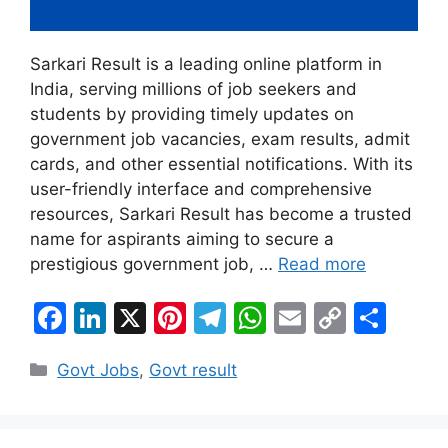
Sarkari Result is a leading online platform in
India, serving millions of job seekers and
students by providing timely updates on
government job vacancies, exam results, admit
cards, and other essential notifications. With its
user-friendly interface and comprehensive
resources, Sarkari Result has become a trusted
name for aspirants aiming to secure a
prestigious government job, …
Read more
F
Li
X
Pi
T
W
E
C
S
a
n
nt
el
h
m
o
h
Categories
Govt Jobs
,
Govt result
c
k
er
e
at
ai
p
ar
e
e
e
gr
s
l
y
e
b
dI
st
a
A
Li