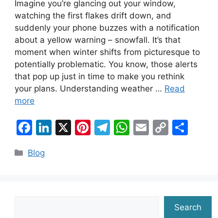
Imagine you’re glancing out your window,
watching the first flakes drift down, and
suddenly your phone buzzes with a notification
about a yellow warning – snowfall. It’s that
moment when winter shifts from picturesque to
potentially problematic. You know, those alerts
that pop up just in time to make you rethink
your plans. Understanding weather …
Read
more
F
Li
X
Pi
T
W
E
C
S
a
n
nt
el
h
m
o
h
Categories
Blog
c
k
er
e
at
ai
p
ar
e
e
e
gr
s
l
y
e
b
dI
st
a
A
Li
o
n
m
p
n
Search
Search