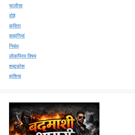
चालीसा
दोहे
कविता
कहानियां
निबंध
लोकप्रिय विषय
शब्दकोश
हाशिया