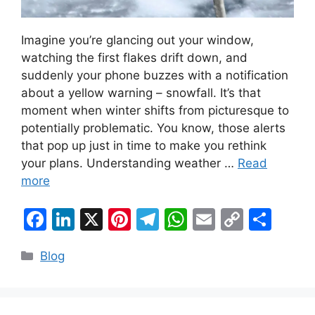
Imagine you’re glancing out your window,
watching the first flakes drift down, and
suddenly your phone buzzes with a notification
about a yellow warning – snowfall. It’s that
moment when winter shifts from picturesque to
potentially problematic. You know, those alerts
that pop up just in time to make you rethink
your plans. Understanding weather …
Read
more
F
Li
X
Pi
T
W
E
C
S
a
n
nt
el
h
m
o
h
Categories
Blog
c
k
er
e
at
ai
p
ar
e
e
e
gr
s
l
y
e
b
dI
st
a
A
Li