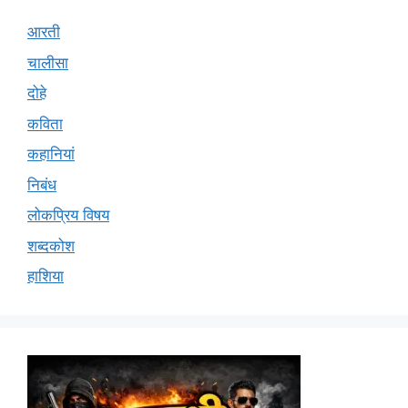
आरती
चालीसा
दोहे
कविता
कहानियां
निबंध
लोकप्रिय विषय
शब्दकोश
हाशिया