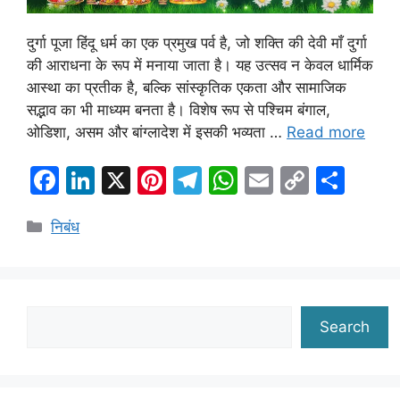
दुर्गा पूजा हिंदू धर्म का एक प्रमुख पर्व है, जो शक्ति की देवी माँ दुर्गा
की आराधना के रूप में मनाया जाता है। यह उत्सव न केवल धार्मिक
आस्था का प्रतीक है, बल्कि सांस्कृतिक एकता और सामाजिक
सद्भाव का भी माध्यम बनता है। विशेष रूप से पश्चिम बंगाल,
ओडिशा, असम और बांग्लादेश में इसकी भव्यता …
Read more
F
Li
X
Pi
T
W
E
C
S
a
n
nt
el
h
m
o
h
Categories
निबंध
c
k
er
e
at
ai
p
ar
e
e
e
gr
s
l
y
e
b
dI
st
a
A
Li
o
n
m
p
n
Search
Search
o
p
k
k