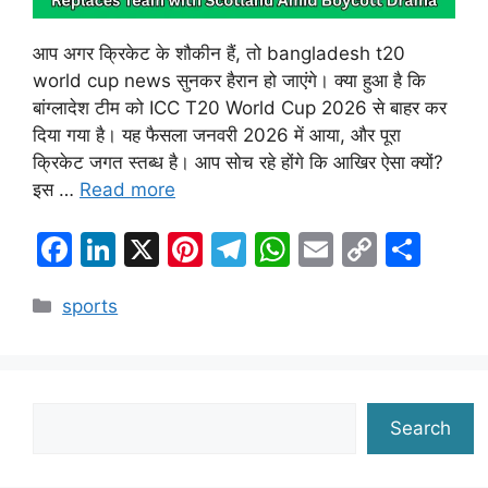
आप अगर क्रिकेट के शौकीन हैं, तो bangladesh t20
world cup news सुनकर हैरान हो जाएंगे। क्या हुआ है कि
बांग्लादेश टीम को ICC T20 World Cup 2026 से बाहर कर
दिया गया है। यह फैसला जनवरी 2026 में आया, और पूरा
क्रिकेट जगत स्तब्ध है। आप सोच रहे होंगे कि आखिर ऐसा क्यों?
इस …
Read more
F
Li
X
Pi
T
W
E
C
S
a
n
nt
el
h
m
o
h
Categories
sports
c
k
er
e
at
ai
p
ar
e
e
e
gr
s
l
y
e
b
dI
st
a
A
Li
o
n
m
p
n
Search
Search
o
p
k