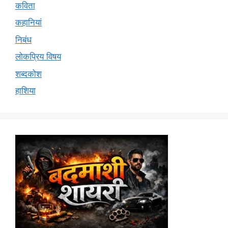
कविता
कहानियां
निबंध
लोकप्रिय विषय
शब्दकोश
हाशिया