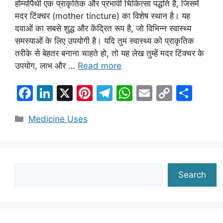
होम्योपैथी एक प्राकृतिक और प्रभावी चिकित्सा पद्धति है, जिसमें
मदर टिंक्चर (mother tincture) का विशेष स्थान है। यह
दवाओं का सबसे शुद्ध और केंद्रित रूप है, जो विभिन्न स्वास्थ्य
समस्याओं के लिए उपयोगी है। यदि तुम स्वास्थ्य को प्राकृतिक
तरीके से बेहतर बनाना चाहते हो, तो यह लेख तुम्हें मदर टिंक्चर के
उपयोग, लाभ और …
Read more
F
Li
X
Pi
T
W
E
C
S
a
n
nt
el
h
m
o
h
Categories
Medicine Uses
c
k
er
e
at
ai
p
ar
e
e
e
gr
s
l
y
e
b
dI
st
a
A
Li
o
n
m
p
n
Search
Search
o
p
k
k