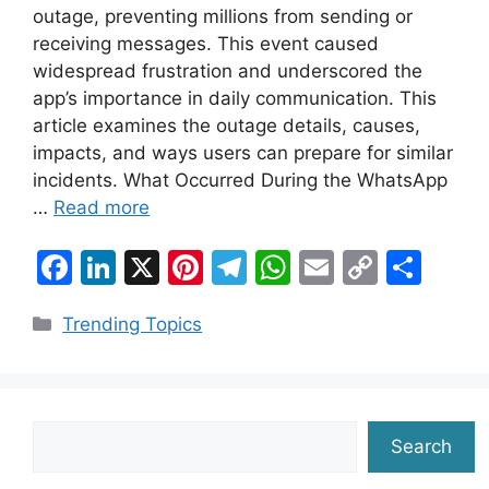
outage, preventing millions from sending or
receiving messages. This event caused
widespread frustration and underscored the
app’s importance in daily communication. This
article examines the outage details, causes,
impacts, and ways users can prepare for similar
incidents. What Occurred During the WhatsApp
…
Read more
F
Li
X
Pi
T
W
E
C
S
a
n
nt
el
h
m
o
h
Categories
Trending Topics
c
k
er
e
at
ai
p
ar
e
e
e
gr
s
l
y
e
b
dI
st
a
A
Li
o
n
m
p
n
Search
Search
o
p
k