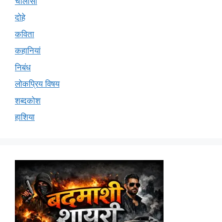
चालीसा
दोहे
कविता
कहानियां
निबंध
लोकप्रिय विषय
शब्दकोश
हाशिया