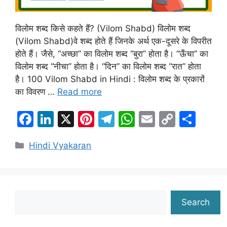
विलोम शब्द किसे कहते हैं? (Vilom Shabd) विलोम शब्द
(Vilom Shabd)वे शब्द होते हैं जिनके अर्थ एक-दूसरे के विपरीत
होते हैं। जैसे, “अच्छा” का विलोम शब्द “बुरा” होता है। “ऊँचा” का
विलोम शब्द “नीचा” होता है। “दिन” का विलोम शब्द “रात” होता
है। 100 Vilom Shabd in Hindi : विलोम शब्द के प्रकारों
का विवरण …
Read more
F
Li
X
Pi
T
W
E
C
S
a
n
nt
el
h
m
o
h
Categories
Hindi Vyakaran
c
k
er
e
at
ai
p
ar
e
e
e
gr
s
l
y
e
b
dI
st
a
A
Li
o
n
m
p
n
Search
Search
o
p
k