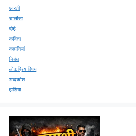
आरती
चालीसा
दोहे
कविता
कहानियां
निबंध
लोकप्रिय विषय
शब्दकोश
हाशिया