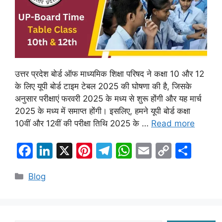
उत्तर प्रदेश बोर्ड ऑफ माध्यमिक शिक्षा परिषद ने कक्षा 10 और 12
के लिए यूपी बोर्ड टाइम टेबल 2025 की घोषणा की है, जिसके
अनुसार परीक्षाएं फरवरी 2025 के मध्य से शुरू होंगी और यह मार्च
2025 के मध्य में समाप्त होंगी। इसलिए, हमने यूपी बोर्ड कक्षा
10वीं और 12वीं की परीक्षा तिथि 2025 के …
Read more
F
Li
X
Pi
T
W
E
C
S
a
n
nt
el
h
m
o
h
Categories
Blog
c
k
er
e
at
ai
p
ar
e
e
e
gr
s
l
y
e
b
dI
st
a
A
Li