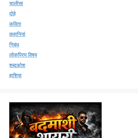
चालीसा
दोहे
कविता
कहानियां
निबंध
लोकप्रिय विषय
शब्दकोश
हाशिया