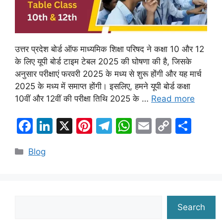
उत्तर प्रदेश बोर्ड ऑफ माध्यमिक शिक्षा परिषद ने कक्षा 10 और 12
के लिए यूपी बोर्ड टाइम टेबल 2025 की घोषणा की है, जिसके
अनुसार परीक्षाएं फरवरी 2025 के मध्य से शुरू होंगी और यह मार्च
2025 के मध्य में समाप्त होंगी। इसलिए, हमने यूपी बोर्ड कक्षा
10वीं और 12वीं की परीक्षा तिथि 2025 के …
Read more
F
Li
X
Pi
T
W
E
C
S
a
n
nt
el
h
m
o
h
Categories
Blog
c
k
er
e
at
ai
p
ar
e
e
e
gr
s
l
y
e
b
dI
st
a
A
Li
o
n
m
p
n
Search
Search
o
p
k