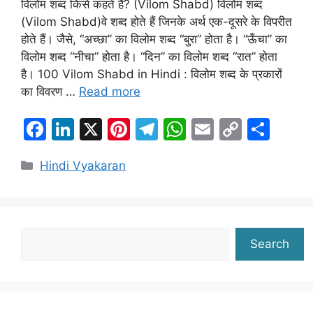
विलोम शब्द किसे कहते हैं? (Vilom Shabd) विलोम शब्द
(Vilom Shabd)वे शब्द होते हैं जिनके अर्थ एक-दूसरे के विपरीत
होते हैं। जैसे, “अच्छा” का विलोम शब्द “बुरा” होता है। “ऊँचा” का
विलोम शब्द “नीचा” होता है। “दिन” का विलोम शब्द “रात” होता
है। 100 Vilom Shabd in Hindi : विलोम शब्द के प्रकारों
का विवरण …
Read more
F
Li
X
Pi
T
W
E
C
S
a
n
nt
el
h
m
o
h
Categories
Hindi Vyakaran
c
k
er
e
at
ai
p
ar
e
e
e
gr
s
l
y
e
b
dI
st
a
A
Li
o
n
m
p
n
Search
Search
o
p
k
k