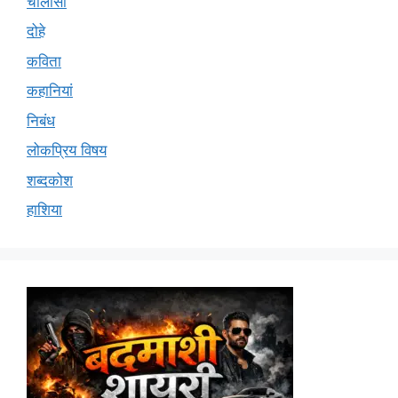
चालीसा
दोहे
कविता
कहानियां
निबंध
लोकप्रिय विषय
शब्दकोश
हाशिया