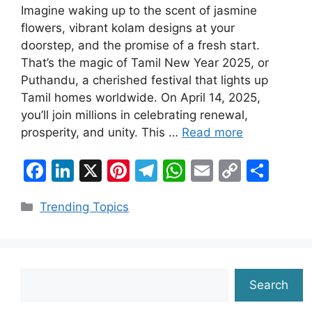
Imagine waking up to the scent of jasmine
flowers, vibrant kolam designs at your
doorstep, and the promise of a fresh start.
That’s the magic of Tamil New Year 2025, or
Puthandu, a cherished festival that lights up
Tamil homes worldwide. On April 14, 2025,
you’ll join millions in celebrating renewal,
prosperity, and unity. This …
Read more
F
Li
X
Pi
T
W
E
C
S
a
n
nt
el
h
m
o
h
Categories
Trending Topics
c
k
er
e
at
ai
p
ar
e
e
e
gr
s
l
y
e
b
dI
st
a
A
Li
o
n
m
p
n
Search
Search
o
p
k