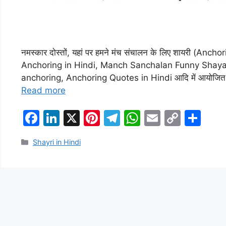
नमस्कार दोस्तों, यहां पर हमने मंच संचालन के लिए शायरी (Anc
Anchoring in Hindi, Manch Sanchalan Funny Shayari,
anchoring, Anchoring Quotes in Hindi आदि में आयोजित कार्यक
Read more
F
Li
X
Pi
T
W
E
C
S
a
n
nt
el
h
m
o
h
Categories
Shayri in Hindi
c
k
er
e
at
ai
p
ar
e
e
e
gr
s
l
y
e
b
dI
st
a
A
Li
o
n
m
p
n
o
p
k