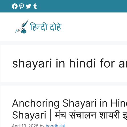
Skip
Facebook
Pinterest
Twitter
Tumblr
to
content
shayari in hindi for 
Anchoring Shayari in Hi
Shayari | मंच संचालन शायरी
April 13, 2025
by
boodhejal