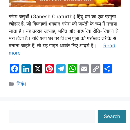
गणेश चतुर्थी (Ganesh Chaturthi) हिंदू धर्म का एक प्रमुख
त्योहार है, जो विघ्नहर्ता भगवान गणेश की जयंती के रूप में मनाया
जाता है। यह उत्सव उत्साह, भक्ति और पारंपरिक रीति-रिवाजों से
भरा होता है। यदि आप घर पर ही इस पूजा को परफेक्ट तरीके से
मनाना चाहते हैं, तो यह गाइड आपके लिए आदर्श है। …
Read
more
F
Li
X
Pi
T
W
E
C
S
a
n
nt
el
h
m
o
h
Categories
निबंध
c
k
er
e
at
ai
p
ar
e
e
e
gr
s
l
y
e
b
dI
st
a
A
Li
o
n
m
p
n
Search
Search
o
p
k