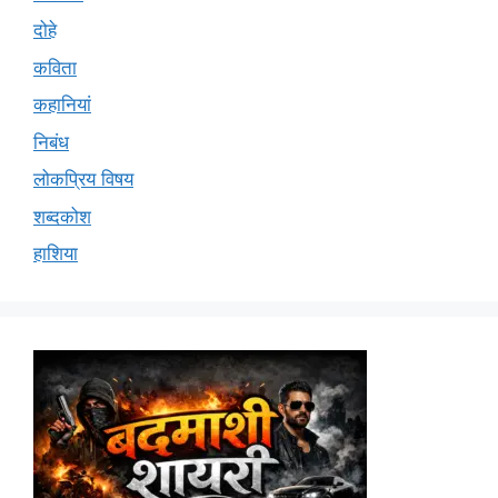
दोहे
कविता
कहानियां
निबंध
लोकप्रिय विषय
शब्दकोश
हाशिया