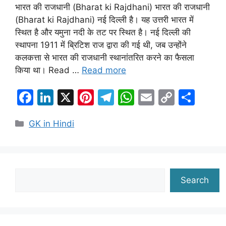
भारत की राजधानी (Bharat ki Rajdhani) भारत की राजधानी
(Bharat ki Rajdhani) नई दिल्ली है। यह उत्तरी भारत में
स्थित है और यमुना नदी के तट पर स्थित है। नई दिल्ली की
स्थापना 1911 में ब्रिटिश राज द्वारा की गई थी, जब उन्होंने
कलकत्ता से भारत की राजधानी स्थानांतरित करने का फैसला
किया था। Read …
Read more
F
Li
X
Pi
T
W
E
C
S
a
n
nt
el
h
m
o
h
Categories
GK in Hindi
c
k
er
e
at
ai
p
ar
e
e
e
gr
s
l
y
e
b
dI
st
a
A
Li
o
n
m
p
n
Search
Search
o
p
k
k