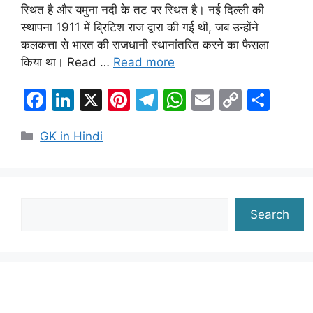
स्थित है और यमुना नदी के तट पर स्थित है। नई दिल्ली की
स्थापना 1911 में ब्रिटिश राज द्वारा की गई थी, जब उन्होंने
कलकत्ता से भारत की राजधानी स्थानांतरित करने का फैसला
किया था। Read …
Read more
F
Li
X
Pi
T
W
E
C
S
a
n
nt
el
h
m
o
h
Categories
GK in Hindi
c
k
er
e
at
ai
p
ar
e
e
e
gr
s
l
y
e
b
dI
st
a
A
Li
o
n
m
p
n
Search
Search
o
p
k
k