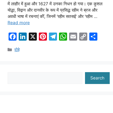
में लाहौर में हुआ और 1627 में उनका निधन हो गया। एक कुशल
योद्धा, विद्वान और दानवीर के रूप में प्रसिद्ध रहीम ने ब्रज और
अवधी भाषा में रचनाएं कीं, जिनमें ‘रहीम सतसई’ और ‘रहीम …
Read more
F
Li
X
Pi
T
W
E
C
S
a
n
nt
el
h
m
o
h
Categories
दोहे
c
k
er
e
at
ai
p
ar
e
e
e
gr
s
l
y
e
b
dI
st
a
A
Li
o
n
m
p
n
Search
Search
o
p
k
k