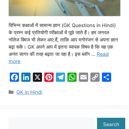
विभिन्न कक्षाओं में सामान्य ज्ञान (GK Questions in Hindi)
के प्रश्न कई प्रतियोगी परीक्षाओं में पूछे जाते हैं। हम जनरल
नॉलेज क्विज भी लेकर आए हैं, ताकि आप मनोरंजन से अपना ज्ञान
बढ़ा सकें। GK अपने आप में इतना व्यापक विषय है कि यह एक
अनंत सागर की तरह बढ़ता जा रहा है। इस ब्लॉग …
Read
more
F
Li
X
Pi
T
W
E
C
S
a
n
nt
el
h
m
o
h
Categories
GK in Hindi
c
k
er
e
at
ai
p
ar
e
e
e
gr
s
l
y
e
b
dI
st
a
A
Li
o
n
m
p
n
Search
Search