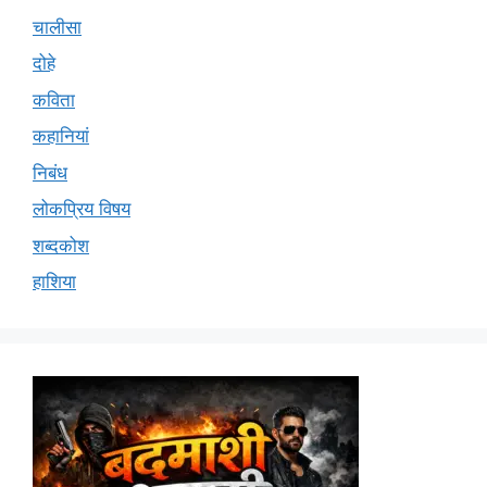
चालीसा
दोहे
कविता
कहानियां
निबंध
लोकप्रिय विषय
शब्दकोश
हाशिया