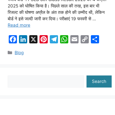
2025 को घोषित किया है। पिछले साल की तरह, इस बार भी
रिजल्ट की घोषणा अप्रैल के अंत तक होने की उम्मीद थी, लेकिन
बोर्ड ने इसे जल्दी जारी कर दिया। परीक्षाएं 19 फरवरी से …
Read more
F
Li
X
Pi
T
W
E
C
S
a
n
nt
el
h
m
o
h
Categories
Blog
c
k
er
e
at
ai
p
ar
e
e
e
gr
s
l
y
e
b
dI
st
a
A
Li
o
n
m
p
n
Search
Search
o
p
k
k