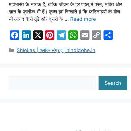
महाभारत के नायक हैं, बल्कि जीवन के हर पहलू में प्रेम, भक्ति और
ज्ञान के प्रतीक भी हैं। कृष्ण हमें सिखाते हैं कि कठिनाइयों के बीच
भी आनंद कैसे ढूंढें और दूसरों के …
Read more
F
Li
X
Pi
T
W
E
C
S
a
n
nt
el
h
m
o
h
Categories
Shlokas | श्लोक संग्रह | hindidohe.in
c
k
er
e
at
ai
p
ar
e
e
e
gr
s
l
y
e
b
dI
st
a
A
Li
o
n
m
p
n
Search
Search
o
p
k
k