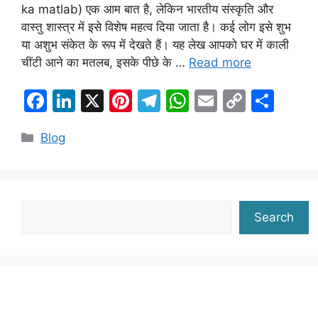
ka matlab) एक आम बात है, लेकिन भारतीय संस्कृति और
वास्तु शास्त्र में इसे विशेष महत्व दिया जाता है। कई लोग इसे शुभ
या अशुभ संकेत के रूप में देखते हैं। यह लेख आपको घर में काली
चींटी आने का मतलब, इसके पीछे के …
Read more
F
Li
X
Pi
T
W
E
C
S
a
n
nt
el
h
m
o
h
Categories
Blog
c
k
er
e
at
ai
p
ar
e
e
e
gr
s
l
y
e
b
dI
st
a
A
Li
o
n
m
p
n
Search
Search
o
p
k
k