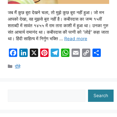
जब मैं कुछ बुरा देखने चला, तो मुझे कुछ बुरा नहीं हुआ। जो मन
आपको देखा, वह मुझसे बुरा नहीं है। कबीरदास का जन्म १५वीं
शताब्दी में सावंत १४५५ में राम तारा काशी में हुआ था। उनका गुरु
संत आचार्य रामानंद था। कबीरदास की पत्नी को “लोई” कहा जाता
था। हिंदी साहित्य में निर्गुण भक्ति …
Read more
F
Li
X
Pi
T
W
E
C
S
a
n
nt
el
h
m
o
h
Categories
दोहे
c
k
er
e
at
ai
p
ar
e
e
e
gr
s
l
y
e
b
dI
st
a
A
Li
o
n
m
p
n
Search
Search
o
p
k
k