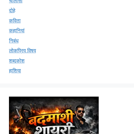
चालीसा
दोहे
कविता
कहानियां
निबंध
लोकप्रिय विषय
शब्दकोश
हाशिया