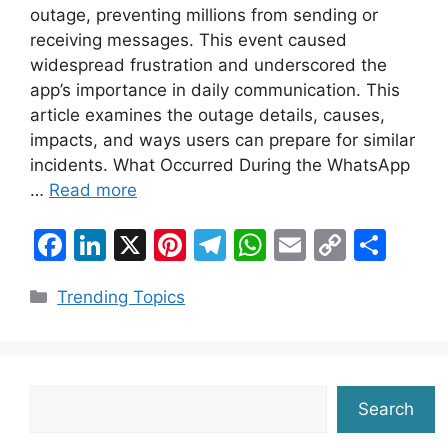
outage, preventing millions from sending or
receiving messages. This event caused
widespread frustration and underscored the
app’s importance in daily communication. This
article examines the outage details, causes,
impacts, and ways users can prepare for similar
incidents. What Occurred During the WhatsApp
…
Read more
F
Li
X
Pi
T
W
E
C
S
a
n
nt
el
h
m
o
h
Categories
Trending Topics
c
k
er
e
at
ai
p
ar
e
e
e
gr
s
l
y
e
b
dI
st
a
A
Li
o
n
m
p
n
Search
Search
o
p
k