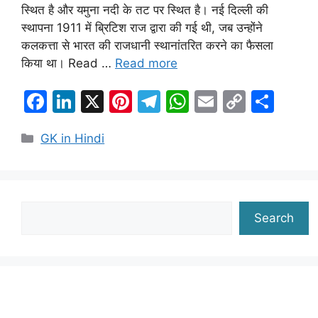
स्थित है और यमुना नदी के तट पर स्थित है। नई दिल्ली की
स्थापना 1911 में ब्रिटिश राज द्वारा की गई थी, जब उन्होंने
कलकत्ता से भारत की राजधानी स्थानांतरित करने का फैसला
किया था। Read …
Read more
F
Li
X
Pi
T
W
E
C
S
a
n
nt
el
h
m
o
h
Categories
GK in Hindi
c
k
er
e
at
ai
p
ar
e
e
e
gr
s
l
y
e
b
dI
st
a
A
Li
o
n
m
p
n
Search
Search
o
p
k
k