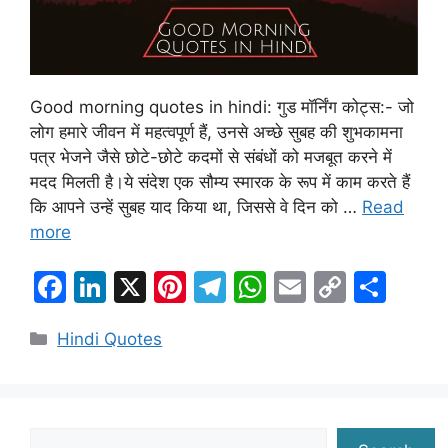
Good morning quotes in hindi: गुड मॉर्निंग कोट्स:- जो
लोग हमारे जीवन में महत्वपूर्ण हैं, उनसे अच्छे सुबह की शुभकामना
पत्र भेजने जैसे छोटे-छोटे कदमों से संबंधों को मजबूत करने में
मदद मिलती है।ये संदेश एक सौम्य स्मारक के रूप में काम करते हैं
कि आपने उन्हें सुबह याद किया था, जिससे वे दिन को …
Read
more
F
Li
X
Pi
T
W
E
C
S
a
n
nt
el
h
m
o
h
Categories
Hindi Quotes
c
k
er
e
at
ai
p
ar
e
e
e
gr
s
l
y
e
b
dI
st
a
A
Li
o
n
m
p
n
Search