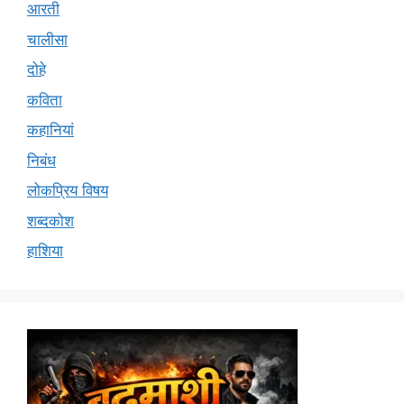
आरती
चालीसा
दोहे
कविता
कहानियां
निबंध
लोकप्रिय विषय
शब्दकोश
हाशिया