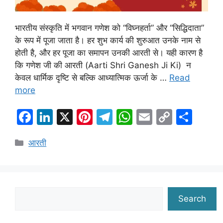
भारतीय संस्कृति में भगवान गणेश को “विघ्नहर्ता” और “सिद्धिदाता”
के रूप में पूजा जाता है। हर शुभ कार्य की शुरुआत उनके नाम से
होती है, और हर पूजा का समापन उनकी आरती से। यही कारण है
कि गणेश जी की आरती (Aarti Shri Ganesh Ji Ki) न
केवल धार्मिक दृष्टि से बल्कि आध्यात्मिक ऊर्जा के …
Read
more
F
Li
X
Pi
T
W
E
C
S
a
n
nt
el
h
m
o
h
Categories
आरती
c
k
er
e
at
ai
p
ar
e
e
e
gr
s
l
y
e
b
dI
st
a
A
Li
o
n
m
p
n
Search
Search
o
p
k