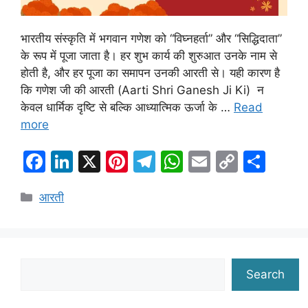
भारतीय संस्कृति में भगवान गणेश को “विघ्नहर्ता” और “सिद्धिदाता”
के रूप में पूजा जाता है। हर शुभ कार्य की शुरुआत उनके नाम से
होती है, और हर पूजा का समापन उनकी आरती से। यही कारण है
कि गणेश जी की आरती (Aarti Shri Ganesh Ji Ki) न
केवल धार्मिक दृष्टि से बल्कि आध्यात्मिक ऊर्जा के …
Read
more
F
Li
X
Pi
T
W
E
C
S
a
n
nt
el
h
m
o
h
Categories
आरती
c
k
er
e
at
ai
p
ar
e
e
e
gr
s
l
y
e
b
dI
st
a
A
Li
o
n
m
p
n
Search
Search
o
p
k