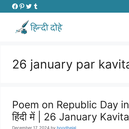
Skip
Facebook
Pinterest
Twitter
Tumblr
to
content
26 january par kavit
Poem on Republic Day in H
हिंदी में | 26 January Kav
December 17, 2024
by
boodhejal