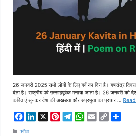
26 जनवरी 2025 सभी लोगों के लिए गर्व का दिन है। गणतंत्र दि
देता है। राष्ट्रीय पर्व उत्साहपूर्वक मनाया जाता है। 26 जनवरी को दे
कविताएं सुनकर देश की अखंडता और संप्रभुता का प्रचार …
Read
F
Li
X
Pi
T
W
E
C
S
a
n
nt
el
h
m
o
h
Categories
कविता
c
k
er
e
at
ai
p
ar