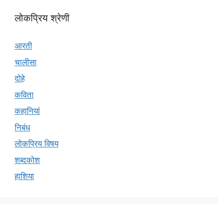
लोकप्रिय श्रेणी
आरती
चालीसा
दोहे
कविता
कहानियां
निबंध
लोकप्रिय विषय
शब्दकोश
हाशिया