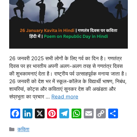
26 जनवरी 2025 सभी लोगों के लिए गर्व का दिन है। गणतंत्र
दिवस पर हर भारतीय अपनी अलग-अलग तरह से गणतंत्र दिवस
की शुभकामनाएं देता है। राष्ट्रीय पर्व उत्साहपूर्वक मनाया जाता है।
26 जनवरी को देश भर में स्कूल-कॉलेज के विद्यार्थी भाषण, निबंध,
शायरियां, कोट्स और कविताएं सुनकर देश की अखंडता और
संप्रभुता का प्रचार …
Read more
F
Li
X
Pi
T
W
E
C
S
a
n
nt
el
h
m
o
h
Categories
कविता
c
k
er
e
at
ai
p
ar