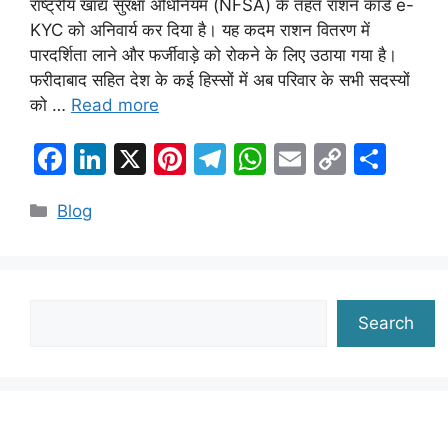
राष्ट्रीय खाद्य सुरक्षा अधिनियम (NFSA) के तहत राशन कार्ड e-
KYC को अनिवार्य कर दिया है। यह कदम राशन वितरण में
पारदर्शिता लाने और फर्जीवाड़े को रोकने के लिए उठाया गया है।
फरीदाबाद सहित देश के कई हिस्सों में अब परिवार के सभी सदस्यों
को …
Read more
F
Li
X
Pi
T
W
E
C
S
a
n
nt
el
h
m
o
h
Categories
Blog
c
k
er
e
at
ai
p
ar
e
e
e
gr
s
l
y
e
b
dI
st
a
A
Li
o
n
m
p
n
Search
Search
o
p
k
k