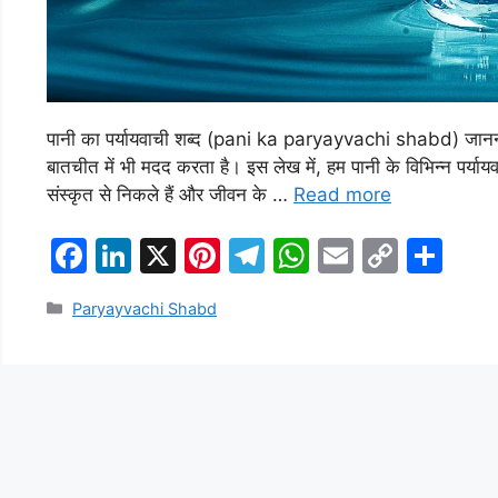
पानी का पर्यायवाची शब्द (pani ka paryayvachi shabd) जानना न
बातचीत में भी मदद करता है। इस लेख में, हम पानी के विभिन्न पर्यायव
संस्कृत से निकले हैं और जीवन के …
Read more
F
Li
X
Pi
T
W
E
C
S
a
n
nt
el
h
m
o
h
Categories
Paryayvachi Shabd
c
k
er
e
at
ai
p
ar
e
e
e
gr
s
l
y
e
b
dI
st
a
A
Li
o
n
m
p
n
o
p
k