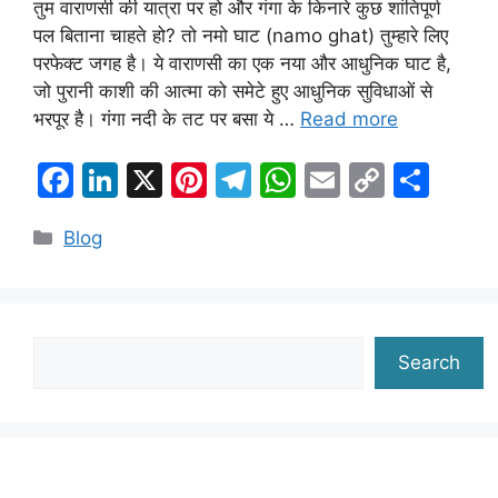
तुम वाराणसी की यात्रा पर हो और गंगा के किनारे कुछ शांतिपूर्ण
पल बिताना चाहते हो? तो नमो घाट (namo ghat) तुम्हारे लिए
परफेक्ट जगह है। ये वाराणसी का एक नया और आधुनिक घाट है,
जो पुरानी काशी की आत्मा को समेटे हुए आधुनिक सुविधाओं से
भरपूर है। गंगा नदी के तट पर बसा ये …
Read more
F
Li
X
Pi
T
W
E
C
S
a
n
nt
el
h
m
o
h
Categories
Blog
c
k
er
e
at
ai
p
ar
e
e
e
gr
s
l
y
e
b
dI
st
a
A
Li
o
n
m
p
n
Search
Search
o
p
k
k